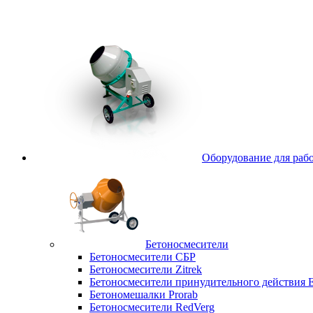
Оборудование для рабо
Бетоносмесители
Бетоносмесители СБР
Бетоносмесители Zitrek
Бетоносмесители принудительного действи
Бетономешалки Prorab
Бетоносмесители RedVerg