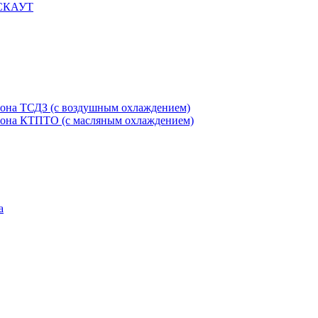
 СКАУТ
етона ТСДЗ (c воздушным охлаждением)
етона КТПТО (c масляным охлаждением)
а