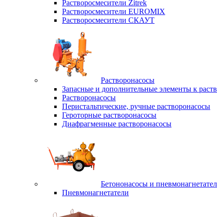
Растворосмесители Zitrek
Растворосмесители EUROMIX
Растворосмесители СКАУТ
Растворонасосы
Запасные и дополнительные элементы к раст
Растворонасосы
Перистальтические, ручные растворонасосы
Героторные растворонасосы
Диафрагменные растворонасосы
Бетононасосы и пневмонагнетате
Пневмонагнетатели