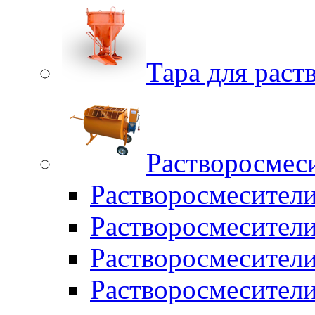
Тара для раств
Растворосмес
Растворосмесител
Растворосмесители
Растворосмесите
Растворосмесите