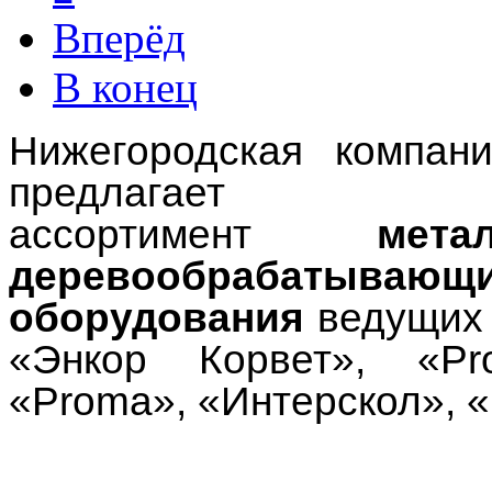
Вперёд
В конец
Нижегородская компан
предлагае
ассортимент
мет
деревообрабат
оборудования
ведущих б
«Энкор Корвет», «Pro
«Proma», «Интерскол», «В