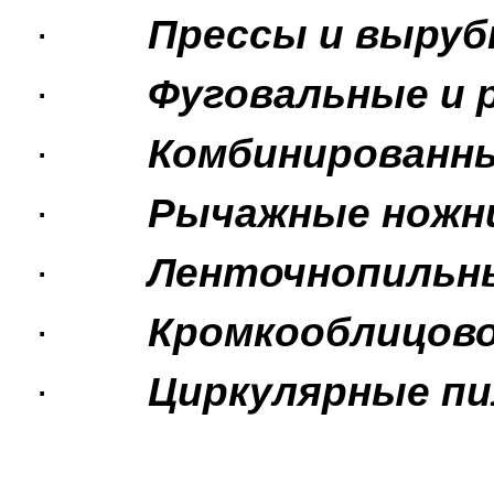
·
Прессы и выру
·
Фуговальные и 
·
Комбинирова
·
Рычажные ножн
·
Ленточнопильн
·
Кромкооблицов
·
Циркулярные п