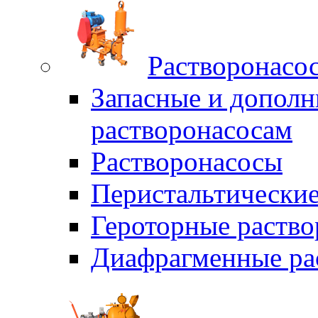
Растворонасо
Запасные и дополн
растворонасосам
Растворонасосы
Перистальтические
Героторные раств
Диафрагменные ра