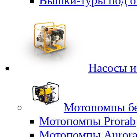
Вышки-туры под о
Насосы 
Мотопомпы б
Мотопомпы Prorab
Мотопомпы Auror