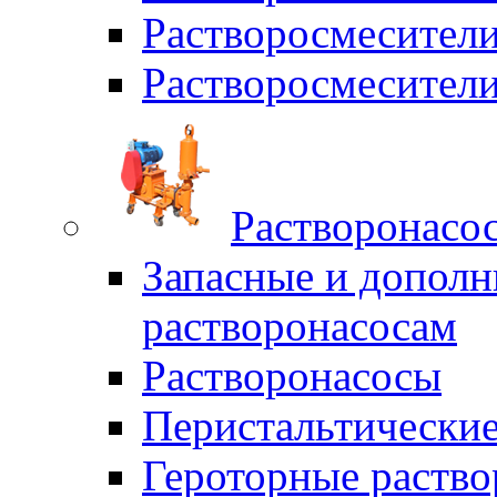
Растворосмесите
Растворосмесите
Растворонасо
Запасные и дополн
растворонасосам
Растворонасосы
Перистальтические
Героторные раств