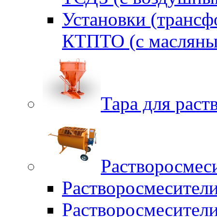
Установки (трансф
КТПТО (c масляны
Тара для раств
Растворосмес
Растворосмесител
Растворосмесители