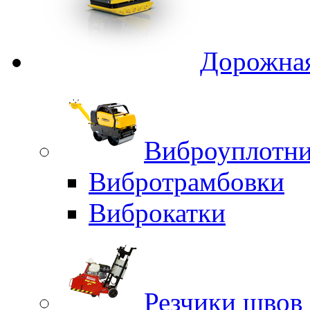
Дорожная
Виброуплотни
Вибротрамбовки
Виброкатки
Резчики швов