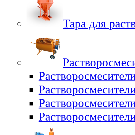
Тара для раств
Растворосмес
Растворосмесител
Растворосмесители
Растворосмесите
Растворосмесите