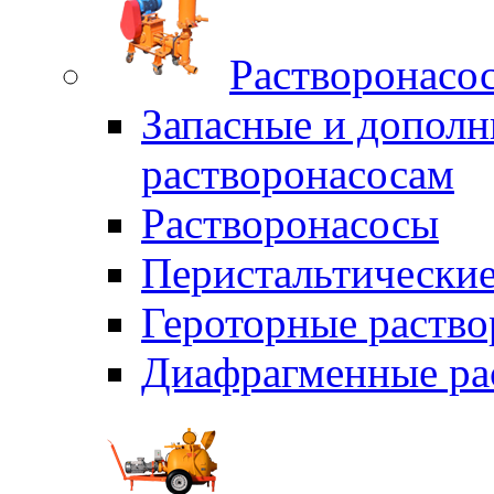
Растворонасо
Запасные и дополн
растворонасосам
Растворонасосы
Перистальтические
Героторные раств
Диафрагменные ра