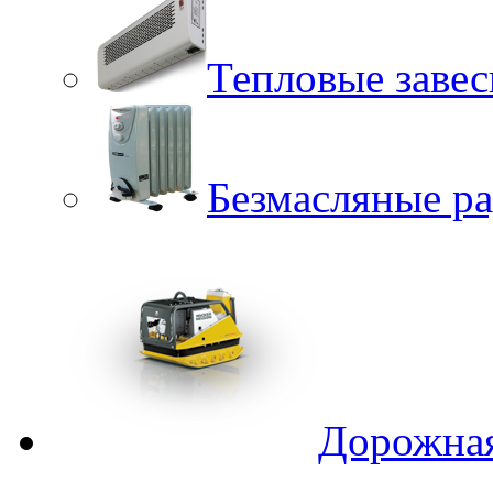
Тепловые заве
Безмасляные р
Дорожная