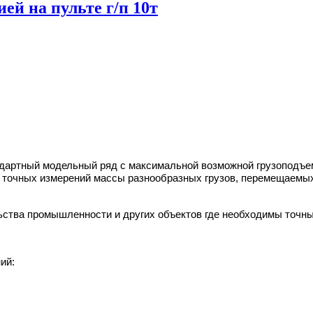
ей на пульте г/п 10т
ндартный модельный ряд с максимальной возможной грузоподъем
я точных измерений массы разнообразных грузов, перемещаем
льства промышленности и других объектов где необходимы точн
ий: