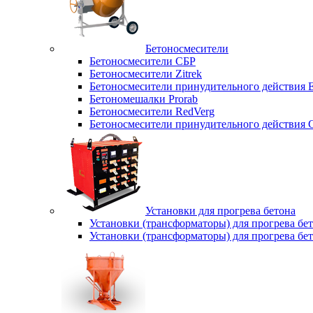
Бетоносмесители
Бетоносмесители СБР
Бетоносмесители Zitrek
Бетоносмесители принудительного действи
Бетономешалки Prorab
Бетоносмесители RedVerg
Бетоносмесители принудительного действия
Установки для прогрева бетона
Установки (трансформаторы) для прогрева б
Установки (трансформаторы) для прогрева б