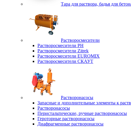
Тара для раствора, бадья для бетон
Растворосмесители
Растворосмесители РН
Растворосмесители Zitrek
Растворосмесители EUROMIX
Растворосмесители СКАУТ
Растворонасосы
Запасные и дополнительные элементы к раст
Растворонасосы
Перистальтические, ручные растворонасосы
Героторные растворонасосы
Диафрагменные растворонасосы