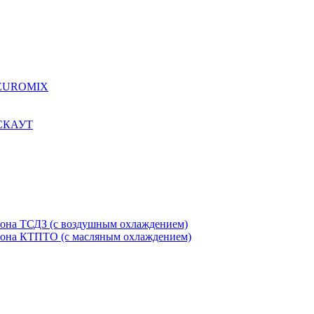
я EUROMIX
 СКАУТ
етона ТСДЗ (c воздушным охлаждением)
етона КТПТО (c масляным охлаждением)