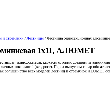
ы и стремянки
/
Лестницы
/
Лестница односекционная алюмини
люминиевая 1х11, АЛЮМЕТ
тницы- трансформеры, каркасы которых сделаны из алюминия. К
аших личных пожеланий (вес, рост). Перед выпуском товар обязат
как большинство всех моделей лестниц и стремянок ALUMET об