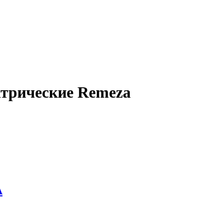
трические Remeza
А