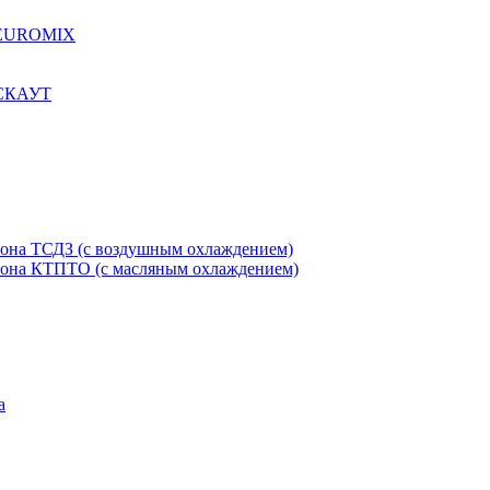
я EUROMIX
 СКАУТ
етона ТСДЗ (c воздушным охлаждением)
етона КТПТО (c масляным охлаждением)
а