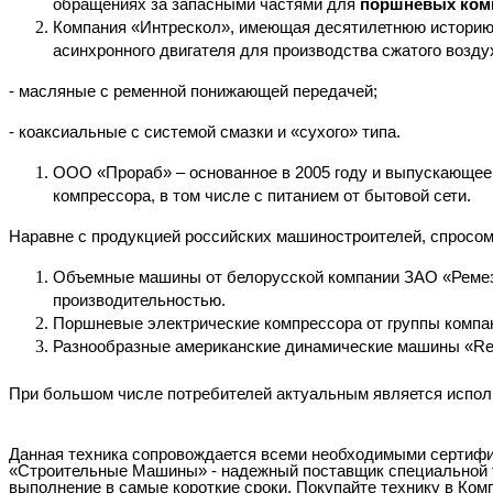
обращениях за запасными частями для
поршневых ком
Компания «Интрескол», имеющая десятилетнюю историю 
асинхронного двигателя для производства сжатого возду
- масляные с ременной понижающей передачей;
- коаксиальные с системой смазки и «сухого» типа.
ООО «Прораб» – основанное в 2005 году и выпускающее
компрессора, в том числе с питанием от бытовой сети.
Наравне с продукцией российских машиностроителей, спросом 
Объемные машины от белорусской компании ЗАО «Ремез
производительностью.
Поршневые электрические компрессора
от группы компа
Разнообразные американские динамические машины «Re
При большом числе потребителей актуальным является испол
Данная техника сопровождается всеми необходимыми сертифик
«Строительные Машины» - надежный поставщик специальной т
выполнение в самые короткие сроки. Покупайте технику в Ком