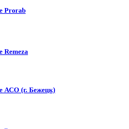
е Prorab
е Remeza
 АСО (г. Бежецк)