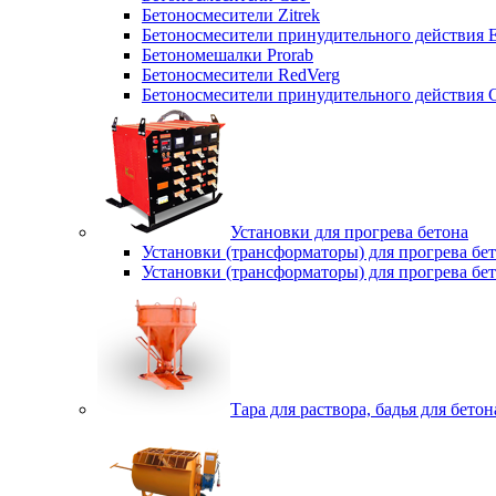
Бетоносмесители Zitrek
Бетоносмесители принудительного действи
Бетономешалки Prorab
Бетоносмесители RedVerg
Бетоносмесители принудительного действия
Установки для прогрева бетона
Установки (трансформаторы) для прогрева б
Установки (трансформаторы) для прогрева б
Тара для раствора, бадья для бетон