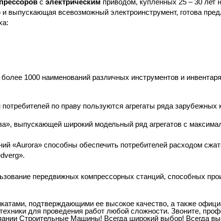
прессоров
с
электрическим
приводом, купленных 25 – 30 лет 
и выпускающая всевозможный электроинструмент, готова пред
ха:
 более 1000 наименований различных инструментов и инвентар
потребителей по праву пользуются агрегаты ряда зарубежных к
а», выпускающей широкий модельный ряд агрегатов с максимал
ний «Aurora» способны обеспечить потребителей расходом сжатог
dverg».
ьзование передвижных компрессорных станций, способных прои
атами, подтверждающими ее высокое качество, а также официа
ехники для проведения работ любой сложности. Звоните, проф
пании Строительные Машины! Всегда широкий выбор! Всегда выс