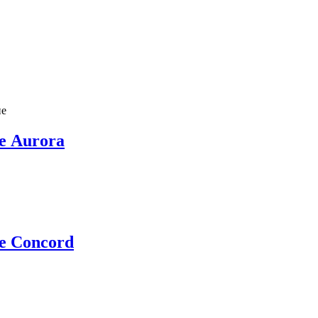
ие
е Aurora
е Concord