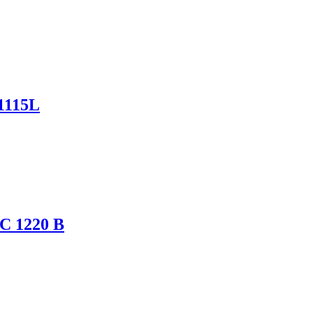
1115L
C 1220 B