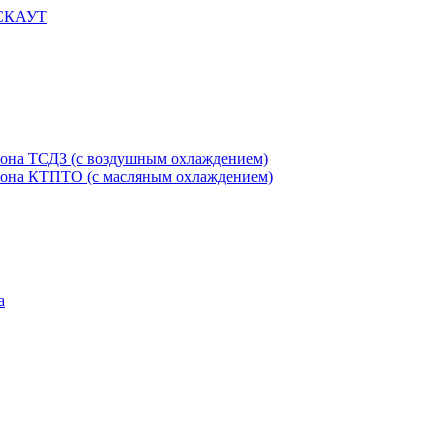
 СКАУТ
етона ТСДЗ (c воздушным охлаждением)
етона КТПТО (c масляным охлаждением)
а