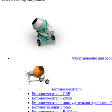
Оборудование для рабо
Бетоносмесители
Бетоносмесители СБР
Бетоносмесители Zitrek
Бетоносмесители принудительного действи
Бетономешалки Prorab
Бетоносмесители RedVerg