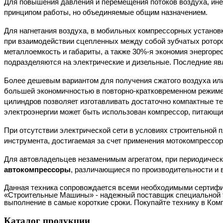
Для повышения давления и перемещения потоков воздуха, ин
принципом работы, но объединяемые общим назначением.
Для нагнетания воздуха, в мобильных компрессорных устано
при взаимодействии сцепленных между собой зубчатых ротор
металлоемкость и габариты, а также 30%-я экономия энергорес
подразделяются на электрические и дизельные. Последние я
Более дешевым вариантом для получения сжатого воздуха или 
большей экономичностью в повторно-кратковременном режиме 
цилиндров позволяет изготавливать достаточно компактные т
электроэнергии может быть использован компрессор, питающи
При отсутствии электрической сети в условиях строительной 
инструмента, достигаемая за счет применения мотокомпрессо
Для автовладельцев незаменимым агрегатом, при периодическо
автокомпрессоры
, различающиеся по производительности и
Данная техника сопровождается всеми необходимыми сертифик
«Строительные Машины» - надежный поставщик специальной т
выполнение в самые короткие сроки. Покупайте технику в Ком
Каталог
продукции