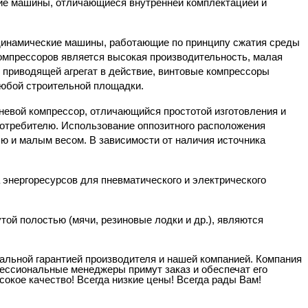
кие машины, отличающиеся внутренней комплектацией и
 динамические машины, работающие по принципу сжатия среды
омпрессоров является высокая производительность, малая
, приводящей агрегат в действие, винтовые компрессоры
любой строительной площадки.
шневой компрессор, отличающийся простотой изготовления и
потребителю. Использование оппозитного расположения
ю и малым весом. В зависимости от наличия источника
 энергоресурсов для пневматического и электрического
той полостью (мячи, резиновые лодки и др.), являются
льной гарантией производителя и нашей компанией. Компания
ессиональные менеджеры примут заказ и обеспечат его
окое качество! Всегда низкие цены! Всегда рады Вам!