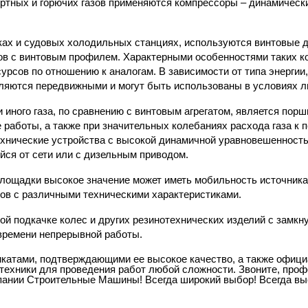
ертных и горючих газов применяются компрессоры – динамичес
вках и судовых холодильных станциях, используются винтовые
ов с винтовым профилем. Характерными особенностями таких к
урсов по отношению к аналогам. В зависимости от типа энергии
вляются передвижными и могут быть использованы в условиях 
иного газа, по сравнению с винтовым агрегатом, является пор
работы, а также при значительных колебаниях расхода газа к 
ехнические устройства с высокой динамичной уравновешенность
йся от сети или с дизельным приводом.
площадки высокое значение может иметь мобильность источника
ров с различными техническими характеристиками.
й подкачке колес и других резинотехнических изделий с замкну
 времени непрерывной работы.
атами, подтверждающими ее высокое качество, а также официа
ехники для проведения работ любой сложности. Звоните, проф
пании Строительные Машины! Всегда широкий выбор! Всегда выс