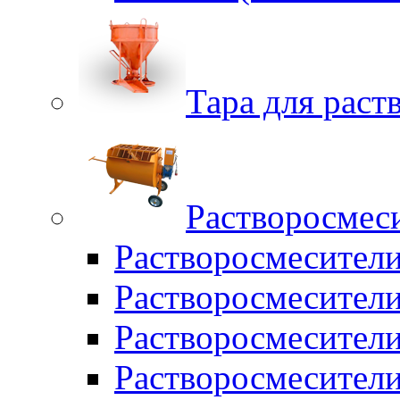
Тара для раств
Растворосмес
Растворосмесител
Растворосмесители
Растворосмесите
Растворосмесите