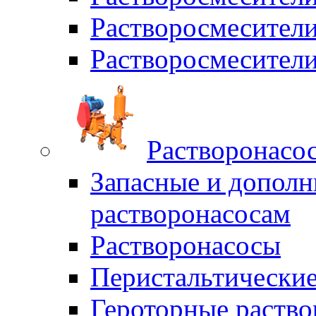
Растворосмесите
Растворосмесите
Растворонасо
Запасные и дополн
растворонасосам
Растворонасосы
Перистальтические
Героторные раств