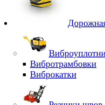
Дорожная
Виброуплотни
Вибротрамбовки
Виброкатки
Резчики швов