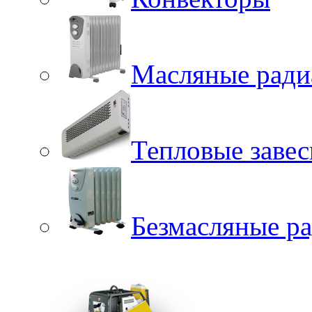
Масляные ради
Тепловые заве
Безмасляные р