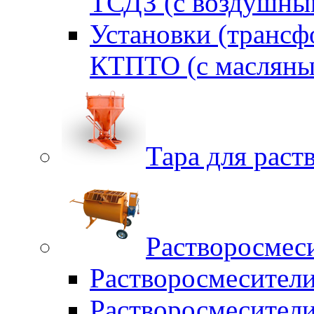
ТСДЗ (c воздушны
Установки (трансф
КТПТО (c масляны
Тара для раств
Растворосмес
Растворосмесител
Растворосмесители