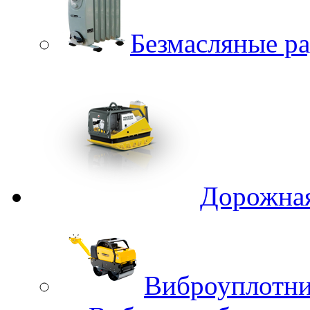
Безмасляные р
Дорожная
Виброуплотни