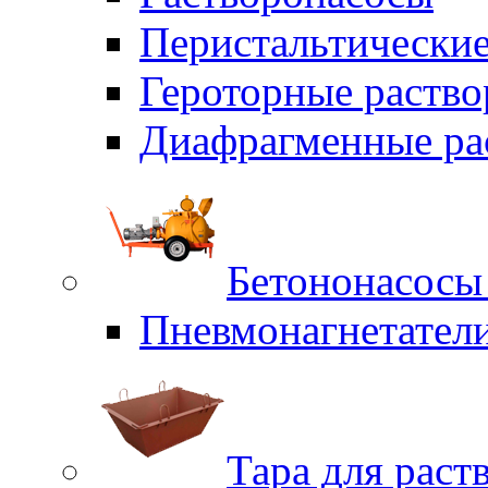
Перистальтические
Героторные раств
Диафрагменные ра
Бетононасосы
Пневмонагнетател
Тара для раст