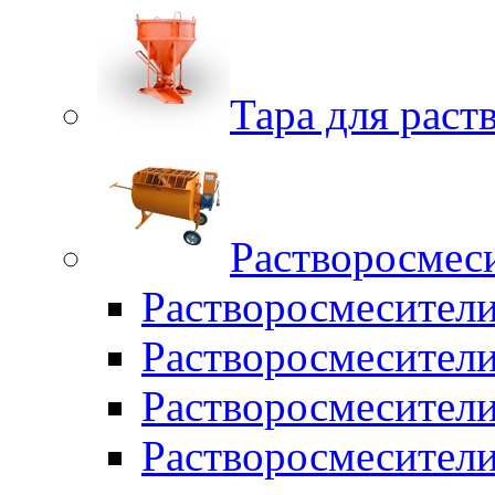
Тара для раств
Растворосмес
Растворосмесител
Растворосмесители
Растворосмесите
Растворосмесите