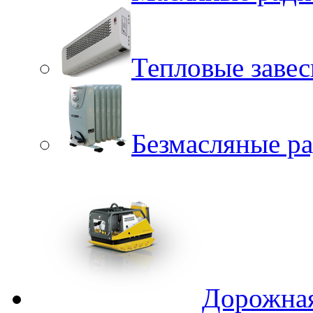
Тепловые заве
Безмасляные р
Дорожная