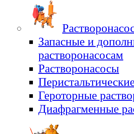
Растворонасо
Запасные и дополн
растворонасосам
Растворонасосы
Перистальтические
Героторные раств
Диафрагменные ра