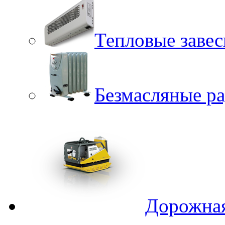
Тепловые заве
Безмасляные р
Дорожная