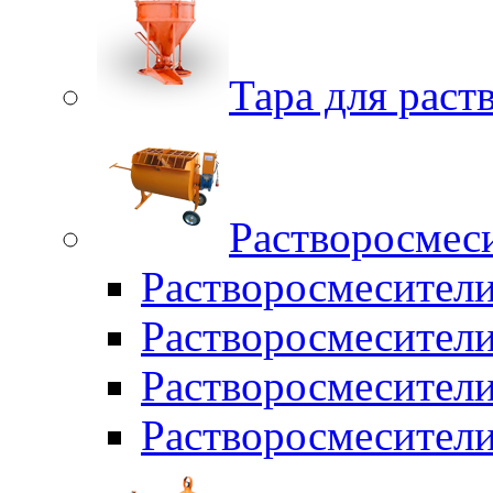
Тара для раств
Растворосмес
Растворосмесител
Растворосмесители
Растворосмесите
Растворосмесите