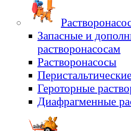
Растворонасо
Запасные и дополн
растворонасосам
Растворонасосы
Перистальтические
Героторные раств
Диафрагменные ра