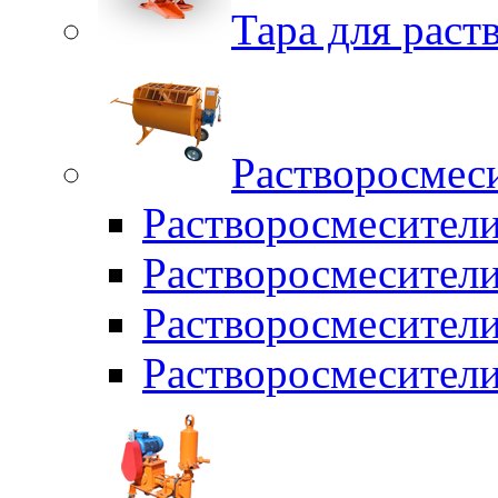
Тара для раств
Растворосмес
Растворосмесител
Растворосмесители
Растворосмесите
Растворосмесите