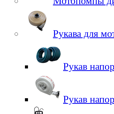
Мотопомпы д
Рукава для м
Рукав напо
Рукав напо