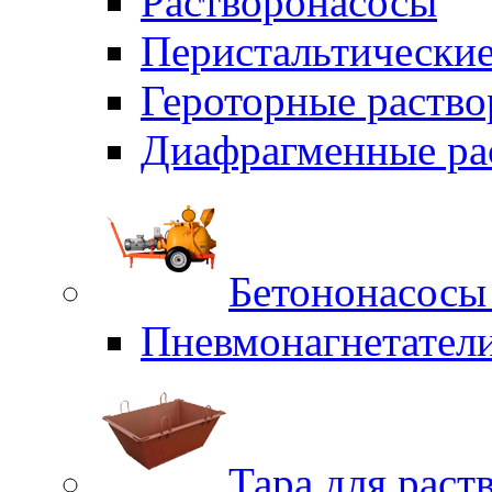
Растворонасосы
Перистальтические
Героторные раств
Диафрагменные ра
Бетононасосы
Пневмонагнетател
Тара для раст