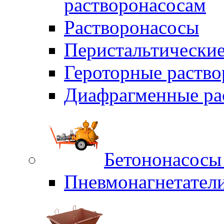
растворонасосам
Растворонасосы
Перистальтические
Героторные раств
Диафрагменные ра
Бетононасосы
Пневмонагнетател