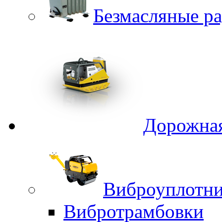
Безмасляные р
Дорожная
Виброуплотни
Вибротрамбовки