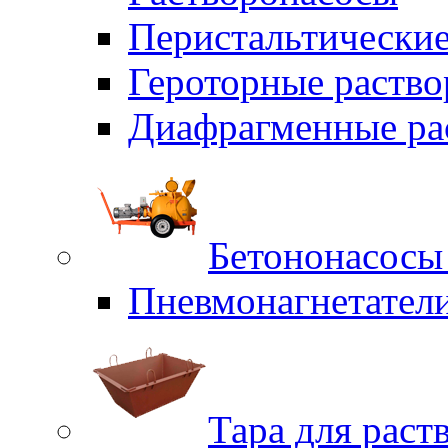
Перистальтические
Героторные раств
Диафрагменные ра
Бетононасосы
Пневмонагнетател
Тара для раст