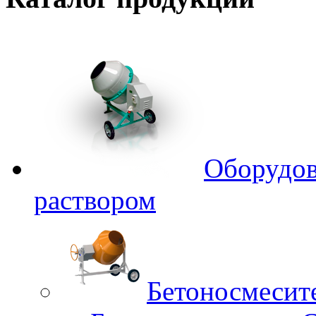
Оборудов
раствором
Бетоносмесит