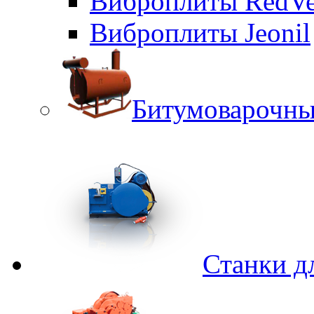
Виброплиты RedVe
Виброплиты Jeonil
Битумоварочны
Станки д