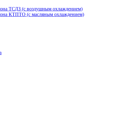
етона ТСДЗ (c воздушным охлаждением)
етона КТПТО (c масляным охлаждением)
а