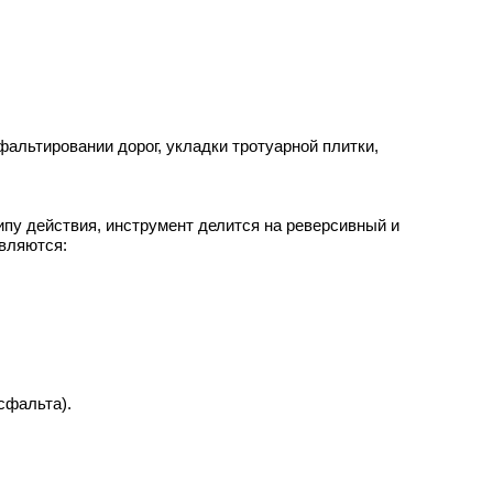
фальтировании дорог, укладки тротуарной плитки,
ипу действия, инструмент делится на реверсивный и
вляются:
сфальта).