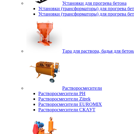
Установки для прогрева бетона
Установки (трансформаторы) для прогрева б
Установки (трансформаторы) для прогрева б
Тара для раствора, бадья для бетон
Растворосмесители
Растворосмесители РН
Растворосмесители Zitrek
Растворосмесители EUROMIX
Растворосмесители СКАУТ