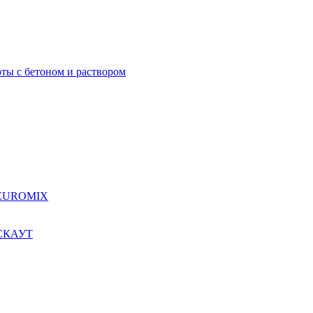
ты с бетоном и раствором
я EUROMIX
 СКАУТ