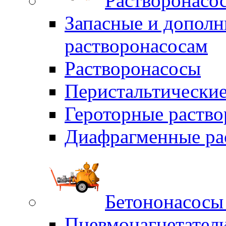
Растворонасо
Запасные и дополн
растворонасосам
Растворонасосы
Перистальтические
Героторные раств
Диафрагменные ра
Бетононасосы
Пневмонагнетател