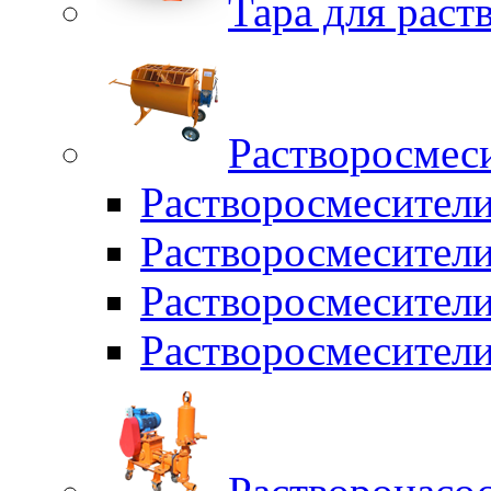
Тара для раств
Растворосмес
Растворосмесител
Растворосмесители
Растворосмесите
Растворосмесите