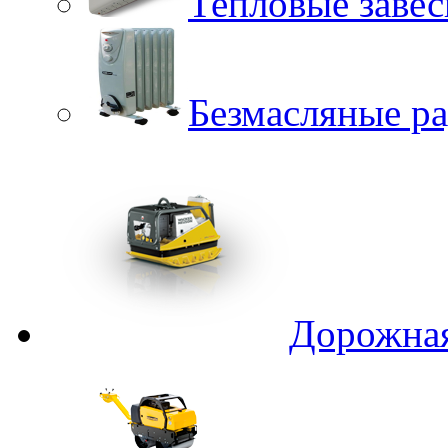
Тепловые заве
Безмасляные р
Дорожная