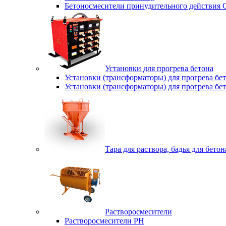
Бетоносмесители принудительного действия
Установки для прогрева бетона
Установки (трансформаторы) для прогрева б
Установки (трансформаторы) для прогрева б
Тара для раствора, бадья для бетон
Растворосмесители
Растворосмесители РН