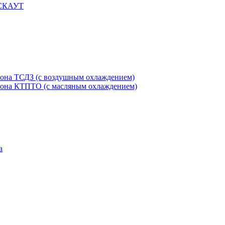
 СКАУТ
етона ТСДЗ (c воздушным охлаждением)
етона КТПТО (c масляным охлаждением)
а