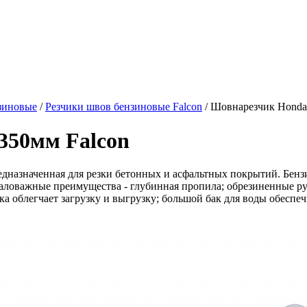
зиновые
/
Резчики швов бензиновые Falcon
/
Шовнарезчик Honda
350мм Falcon
редназначенная для резки бетонных и асфальтных покрытий. Бен
ловажные преимущества - глубинная пропила; обрезиненные ру
лка облегчает загрузку и выгрузку; большой бак для воды обесп