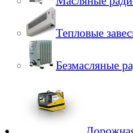
Масляные ради
Тепловые заве
Безмасляные р
Дорожная