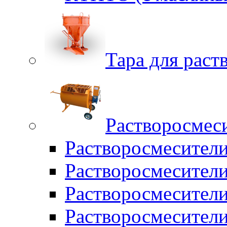
Тара для раств
Растворосмес
Растворосмесител
Растворосмесители
Растворосмесите
Растворосмесите