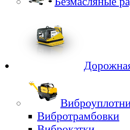
Безмасляные р
Дорожная
Виброуплотни
Вибротрамбовки
Виброкатки