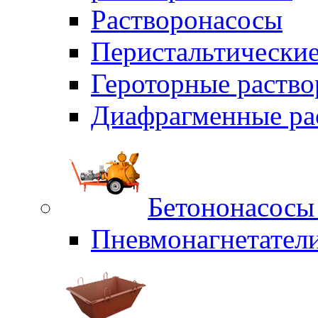
Растворонасосы
Перистальтические
Героторные раств
Диафрагменные ра
Бетононасосы
Пневмонагнетател